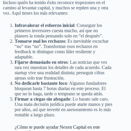
Incluso quién ha tenido éxito reconoce tropezones en el
camino al levantar capital, y muchos se repiten una y otra
vez. Aquí tienes los más relevantes:
Infravalorar el esfuerzo inicial
: Conseguir los
primeros inversores cuesta mucho, así que no
planees la ronda pensando solo en “el después”.
Tomarse mal los rechazos
: Es inevitable escuchar
“no” tras “no”. Transformar esos rechazos en
feedback te distingue como líder resiliente y
adaptable.
Fijarse demasiado en otros
: Las noticias que ves
rara vez muestran los detalles de cada acuerdo. Cada
startup vive una realidad distinta; perseguir cifras
ajenas solo trae frustración.
No dedicarle bastante foco
: Algunos fundadores
bloquean hasta 7 horas diarias en este proceso. El
que no lo haga, tarde o temprano se queda atrás.
Firmar a ciegas sin abogado
: Lo barato sale caro.
Una mala decisión jurídica puede atarte manos y pies
por años, así que invertir en asesoramiento es lo más
rentable a largo plazo.
¿Cómo te puede ayudar Nexen Capital en este