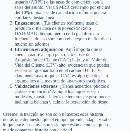
usuario (ARPU) o las tasas de conversión son la
salsa del asunto. Ver un MRR creciendo por encima
del 10% o una tasa de cancelación mínima genera
confianza instantánea.
Engagement
: ¿Tus clientes realmente usan el
producto o fue cosa de la novedad? Ratio
DAU/MAU, tiempo medio en la plataforma o
frecuencia de uso son como el chequeo diario: dicen
mucho sin adornos.
Eficiencia en adquisición
: Aquí importa que la
cuenta cuadre a largo plazo. Un Coste de
Adquisición de Cliente (CAC) bajo, y un Valor de
Vida del Cliente (LTV) alto, evidencian que puedes
escalar sin quemar todo en el camino. Un LTV
claramente mayor que el CAC es algo que deja sin
argumentos a la mayoría de inversores escépticos.
Validaciones externas
: ¿Tienes acuerdos, pilotos o
cartas de intención? Aunque los ingresos sean
modestos, mostrar interés de terceros de peso puede
inclinar la balanza y calmar la percepción de riesgo.
Créeme, la tracción no son solo números; es la historia
detrás que demuestra que el equipo aprende, adapta y sabe
lo que hace. Los inversores siempre están atentos a quien
puede contar esa historia con claridad.