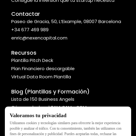
Consigue la inversión que tu startup necesita
Contactar
Paseo de Gracia, 50, L’Eixample, 08007 Barcelona
+34 677 469 989
enric@nexencapital.com
Recursos
Plantilla Pitch Deck
Plan Financiero descargable
Virtual Data Room Plantilla
Blog (Plantillas y Formación)
Lista de 150 Business Angels
Cómo calcular el TAM, SAM y SOM
Valoramos tu privacidad
Métodos para valorar tu startup
Utilizamos cookies y tecnologías similares para ofrecerte la mejor experiencia
posible y analizar el tráfico. Con tu consentimiento, también las utilizamos con
fines de personalización y publicidad. Puedes aceptarlas todas, rechazar las