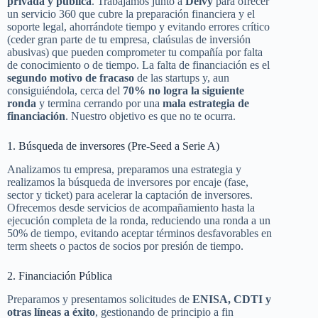
privada y pública
. Trabajamos junto a
Delvy
para ofrecer
un servicio 360 que cubre la preparación financiera y el
soporte legal, ahorrándote tiempo y evitando errores crítico
(ceder gran parte de tu empresa, claúsulas de inversión
abusivas) que pueden comprometer tu compañía por falta
de conocimiento o de tiempo. La falta de financiación es el
segundo motivo de fracaso
de las startups y, aun
consiguiéndola, cerca del
70% no logra la siguiente
ronda
y termina cerrando por una
mala estrategia de
financiación
. Nuestro objetivo es que no te ocurra.
1. Búsqueda de inversores (Pre-Seed a Serie A)
Analizamos tu empresa, preparamos una estrategia y
realizamos la búsqueda de inversores por encaje (fase,
sector y ticket) para acelerar la captación de inversores.
Ofrecemos desde servicios de acompañamiento hasta la
ejecución completa de la ronda, reduciendo una ronda a un
50% de tiempo, evitando aceptar términos desfavorables en
term sheets o pactos de socios por presión de tiempo.
2. Financiación Pública
Preparamos y presentamos solicitudes de
ENISA, CDTI y
otras líneas a éxito
, gestionando de principio a fin