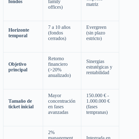
fondos
family
matriz
offices)
7 a 10 años
Evergreen
Horizonte
(fondos
(sin plazo
temporal
cerrados)
estricto)
Retorno
Sinergias
Objetivo
financiero
estratégicas y
principal
(>20%
rentabilidad
anualizado)
Mayor
150.000 € -
Tamaño de
concentración
1.000.000 €
ticket inicial
en fases
(fases
avanzadas
tempranas)
2%
management
Integrada en