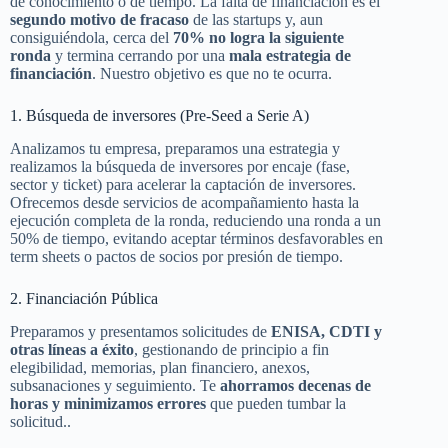
de conocimiento o de tiempo. La falta de financiación es el
segundo motivo de fracaso
de las startups y, aun
consiguiéndola, cerca del
70% no logra la siguiente
ronda
y termina cerrando por una
mala estrategia de
financiación
. Nuestro objetivo es que no te ocurra.
1. Búsqueda de inversores (Pre-Seed a Serie A)
Analizamos tu empresa, preparamos una estrategia y
realizamos la búsqueda de inversores por encaje (fase,
sector y ticket) para acelerar la captación de inversores.
Ofrecemos desde servicios de acompañamiento hasta la
ejecución completa de la ronda, reduciendo una ronda a un
50% de tiempo, evitando aceptar términos desfavorables en
term sheets o pactos de socios por presión de tiempo.
2. Financiación Pública
Preparamos y presentamos solicitudes de
ENISA, CDTI y
otras líneas a éxito
, gestionando de principio a fin
elegibilidad, memorias, plan financiero, anexos,
subsanaciones y seguimiento. Te
ahorramos decenas de
horas y minimizamos errores
que pueden tumbar la
solicitud..