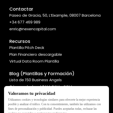
Contactar
Paseo de Gracia, 50, L’Eixample, 08007 Barcelona
+34 677 469 989
enric@nexencapital.com
Recursos
Plantilla Pitch Deck
Plan Financiero descargable
Virtual Data Room Plantilla
Blog (Plantillas y Formación)
Lista de 150 Business Angels
Cómo calcular el TAM, SAM y SOM
Métodos para valorar tu startup
Valoramos tu privacidad
Utilizamos cookies y tecnologías similares para ofrecerte la mejor experiencia
posible y analizar el tráfico. Con tu consentimiento, también las utilizamos con
fines de personalización y publicidad. Puedes aceptarlas todas, rechazar las