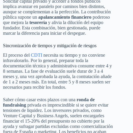
Solicitar capital privado y acceder a fondos públicos
implica avanzar en paralelo por caminos bien distintos,
aunque se complementan a la perfección. La contribución
pública supone un
apalancamiento financiero
poderoso
que mejora la
tesorería
y alivia la dilución del equipo
fundador. Esta combinación, bien gestionada, puede
marcar la diferencia para iniciar el despegue.
Sincronización de tiempos y mitigación de riesgos
El proceso del
CDTI
necesita su tiempo y no conviene
infravalorarlo. Por lo general, preparar toda la
documentación técnica y administrativa consume entre 4 y
8 semanas. La fase de evaluación suele durar de 3 a 4
meses y, una vez aprobada la ayuda, la contratación añade
de 1 a 2 meses más. En total, entre 5 y 8 meses suelen ser
necesarios para recibir los fondos.
Saber cómo casar estos plazos con una
ronda de
fundraising
privada es imprescindible si se quiere evitar
tensiones de liquidez. Los inversores privados, como
Venture Capital y Business Angels, suelen encargarles
financiar el 15-20% del presupuesto no cubierto por la
ayuda y sufragar partidas excluidas como comercialización
fuera de España o marketing. Los beneficios no acaban