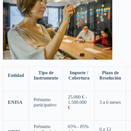
Tipo de
Importe /
Plazo de
Entidad
Instrumento
Cobertura
Resolución
25.000 € -
Préstamo
ENISA
1.500.000
3 a 6 meses
participativo
€
Préstamo
65% - 85%
6 a 12