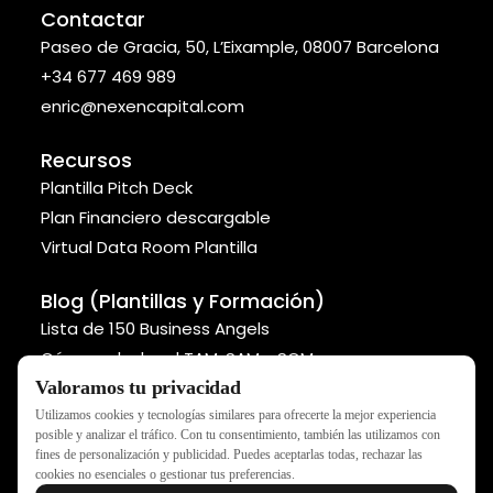
Contactar
Paseo de Gracia, 50, L’Eixample, 08007 Barcelona
+34 677 469 989
enric@nexencapital.com
Recursos
Plantilla Pitch Deck
Plan Financiero descargable
Virtual Data Room Plantilla
Blog (Plantillas y Formación)
Lista de 150 Business Angels
Cómo calcular el TAM, SAM y SOM
Métodos para valorar tu startup
Valoramos tu privacidad
Utilizamos cookies y tecnologías similares para ofrecerte la mejor experiencia
posible y analizar el tráfico. Con tu consentimiento, también las utilizamos con
fines de personalización y publicidad. Puedes aceptarlas todas, rechazar las
cookies no esenciales o gestionar tus preferencias.
NEXEN - Todos los derechos reservados ®