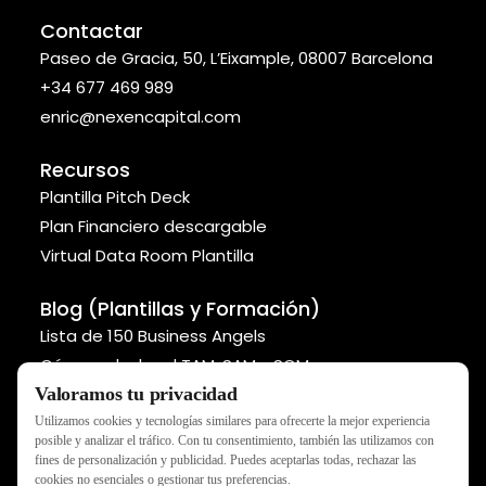
Contactar
Paseo de Gracia, 50, L’Eixample, 08007 Barcelona
+34 677 469 989
enric@nexencapital.com
Recursos
Plantilla Pitch Deck
Plan Financiero descargable
Virtual Data Room Plantilla
Blog (Plantillas y Formación)
Lista de 150 Business Angels
Cómo calcular el TAM, SAM y SOM
Valoramos tu privacidad
Métodos para valorar tu startup
Utilizamos cookies y tecnologías similares para ofrecerte la mejor experiencia
posible y analizar el tráfico. Con tu consentimiento, también las utilizamos con
fines de personalización y publicidad. Puedes aceptarlas todas, rechazar las
cookies no esenciales o gestionar tus preferencias.