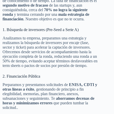
de conocimiento o de tiempo. La falta de financiación es el
segundo motivo de fracaso
de las startups y, aun
consiguiéndola, cerca del
70% no logra la siguiente
ronda
y termina cerrando por una
mala estrategia de
financiación
. Nuestro objetivo es que no te ocurra.
1. Búsqueda de inversores (Pre-Seed a Serie A)
Analizamos tu empresa, preparamos una estrategia y
realizamos la búsqueda de inversores por encaje (fase,
sector y ticket) para acelerar la captación de inversores.
Ofrecemos desde servicios de acompañamiento hasta la
ejecución completa de la ronda, reduciendo una ronda a un
50% de tiempo, evitando aceptar términos desfavorables en
term sheets o pactos de socios por presión de tiempo.
2. Financiación Pública
Preparamos y presentamos solicitudes de
ENISA, CDTI y
otras líneas a éxito
, gestionando de principio a fin
elegibilidad, memorias, plan financiero, anexos,
subsanaciones y seguimiento. Te
ahorramos decenas de
horas y minimizamos errores
que pueden tumbar la
solicitud..