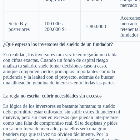
mercado
Acercarse
Serie B y
100.000 -
mercado,
> 80.000 €
posteriores
200.000 $+
retener ta
fundador
¿Qué esperan los inversores del sueldo de un fundador?
En realidad, los inversores rara vez te entregarán una tabla
con cifras exactas. Cuando un fondo de capital riesgo
analiza tu salario, suele tomar decisiones caso a caso,
aunque comparten ciertos principios importantes como la
prudencia y la lealtad con el proyecto, además de buscar
una alineación genuina de intereses entre todas las partes.
La regla no escrita: cubrir necesidades sin excesos
La lógica de los inversores es bastante humana: tu sueldo
debe permitirte estar enfocado, sin sufrir estrés financiero ni
malvivir, pero sin caer en excesos que puedan interpretarse
como una falta de compromiso real. Si te despistas y pides
un salario fuera de mercado, para ellos será una gran
bandera roja que tal vez no olviden fácilmente. Por lo
general, mantener los pies en la tierra es sinónimo de visión