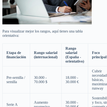
Para visualizar mejor los rangos, aquí tienes una tabla
orientativa:
Rango
Etapa de
Rango salarial
salarial
Foco
financiación
(internacional)
(España -
principal
orientativo)
Cubrir
necesidad
Pre-semilla /
30.000 -
18.000 -
básicas,
semilla
70.000 $
30.000 €
maximiza
runway
Sostenibi
Aumento
30.000 -
y foco, si
Serie A
progresivo
50.000 €
competir 