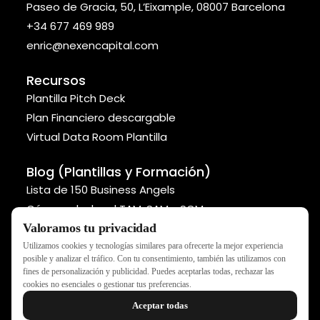
Paseo de Gracia, 50, L’Eixample, 08007 Barcelona
+34 677 469 989
enric@nexencapital.com
Recursos
Plantilla Pitch Deck
Plan Financiero descargable
Virtual Data Room Plantilla
Blog (Plantillas y Formación)
Lista de 150 Business Angels
Cómo calcular el TAM, SAM y SOM
Métodos para valorar tu startup
Valoramos tu privacidad
Utilizamos cookies y tecnologías similares para ofrecerte la mejor experiencia
posible y analizar el tráfico. Con tu consentimiento, también las utilizamos con
fines de personalización y publicidad. Puedes aceptarlas todas, rechazar las
cookies no esenciales o gestionar tus preferencias.
NEXEN - Todos los derechos reservados ®
Aceptar todas
Política de privacidad
Declaración de accesibilidad