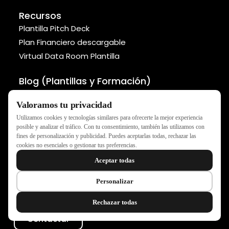
Recursos
Plantilla Pitch Deck
Plan Financiero descargable
Virtual Data Room Plantilla
Blog (Plantillas y Formación)
Lista de 150 Business Angels
Valoramos tu privacidad
Cómo calcular el TAM, SAM y SOM
Utilizamos cookies y tecnologías similares para ofrecerte la mejor experiencia
Métodos para valorar tu startup
posible y analizar el tráfico. Con tu consentimiento, también las utilizamos con
fines de personalización y publicidad. Puedes aceptarlas todas, rechazar las
cookies no esenciales o gestionar tus preferencias.
Aceptar todas
NEXEN - Todos los derechos reservados ®
Política de privacidad
Declaración de accesibilidad
Personalizar
Política de Cookies
Rechazar todas
Contactar